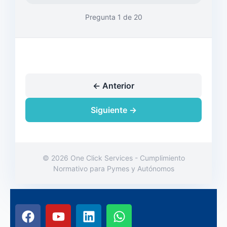
Pregunta
1
de
20
← Anterior
Siguiente →
© 2026 One Click Services - Cumplimiento
Normativo para Pymes y Autónomos